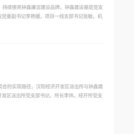
，持续擦亮钟鑫廉洁建设品牌，钟鑫建设基层党支
建设党委副书记李艳娥，项目一线支部书记张敏，机
想境界中，发扬克己奉公、笃行实干的廉洁精神。
契合的实现路径，汉阳经济开发区派出所与钟鑫建
济开发区派出所党支部书记、所长李炜，经开所党支
记、副总工程师贾保正出席活动。 01参观
到毒品的隐蔽性和危害性，通过多种多样的互动视