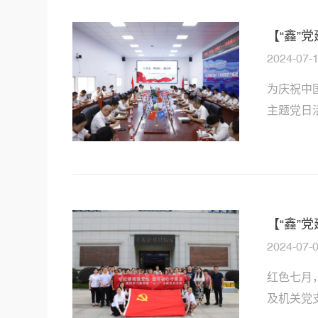
【“鑫”
2024-07-
为庆祝中
主题党日活
炼党性 会议在庄严的国歌声中拉开序幕。与会党员先后学习了《习近平总书记对防汛抗旱工作作出的重要指示精神》及
《中国共产
会上，为
【“鑫”
2024-07-
红色七月
及机关党