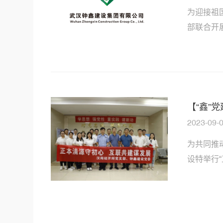
为迎接祖
部联合开
关支部书记贾保正出席活动。 “清风常伴
应支部对
【“鑫”
2023-09-
为共同推
设特举行
部副书记
禁毒教育基地 筑牢禁毒思想防线 张
讲解员的
频，从视