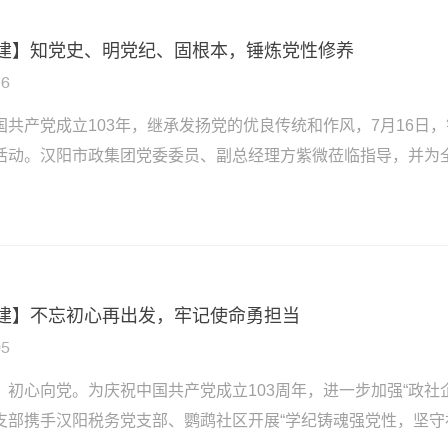
党建】知党史、明党纪、固根本，锤炼党性修养
16
国共产党成立103年，继承发扬党的优良传统和作风，7月16日
动。汉阳市政集团党委委员、副总经理方紫微莅临指导，并为全体党员讲
党巡视工作条例》部分内容，观看反腐倡廉微电影《红线与底线》，并重温了
鼓励先进、树立典型、弘扬正气，激励全体党员不忘初心、牢记使
党建】不忘初心再出发，牢记使命勇担当
05
，初心向党。为庆祝中国共产党成立103周年，进一步加强“政社
支部携手汉阳税务党支部、鹦鹉社区开展“学纪铸魂强党性，坚守