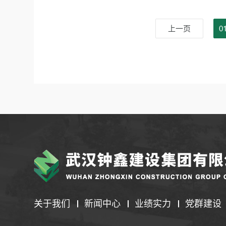
上一页
0
关于我们
新闻中心
业绩实力
党群建设