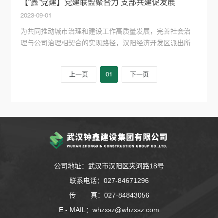
【“鑫”党建】党建联盟聚合力 支部共建促发展
2023-09-01
为共同推动城市治理和建设工作高质量发展，完善社会治
理与公司治理相契合的实现路径，汉阳经济开发区派出所
与钟鑫建设特举行“正本清源守初心 互联共建谋发展”联合
主题党日活动。汉阳经济开发区派出所党支部书记、所长
上一页
01
下一页
李炜，经开所党支部副书记、教导员李波;钟鑫建设项目一
线支部书记、副总经理张敏，机关支部书记、副总工程师
贾保正出席活动。 01参观禁毒教育基地 筑牢禁毒思想防线
张敏、贾保正一行在经开所民警同志带领下，首先来到汉
阳区禁毒教育基地参观学习，在讲解员的详细讲解下，现
场党员了解了中国禁毒的历史必然性，直观感受到毒品的
隐蔽性和危害性，通过多种多样的互动视频，从视觉、听
公司地址：武汉市汉阳区夹河路18号
联系电话：027-84671296
传
真：027-84843056
E - MAIL：whzxsz@whzxsz.com