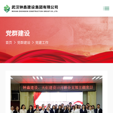
党群建设
首页
党群建设
党建工作